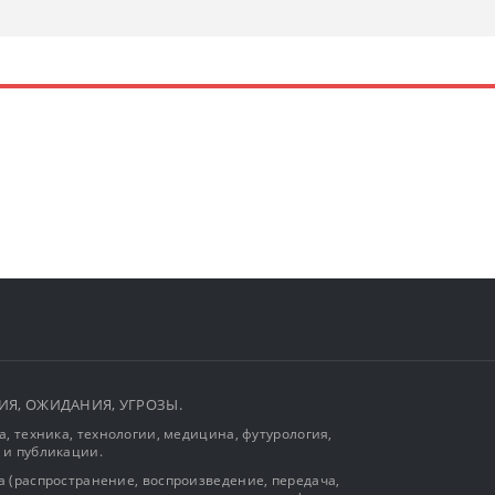
ЫТИЯ, ОЖИДАНИЯ, УГРОЗЫ.
, техника, технологии, медицина, футурология,
 и публикации.
 (распространение, воспроизведение, передача,