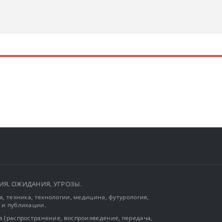
ЫТИЯ, ОЖИДАНИЯ, УГРОЗЫ.
, техника, технологии, медицина, футурология,
 и публикации.
 (распространение, воспроизведение, передача,