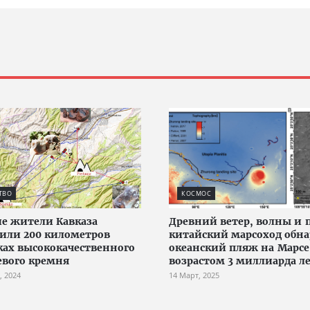
ТВО
КОСМОС
е жители Кавказа
Древний ветер, волны и п
или 200 километров
китайский марсоход обн
ках высококачественного
океанский пляж на Марсе
вого кремня
возрастом 3 миллиарда л
, 2024
14 Март, 2025