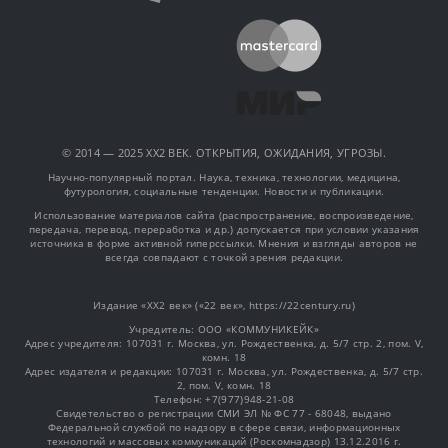
© 2014 — 2025 XX2 ВЕК. ОТКРЫТИЯ, ОЖИДАНИЯ, УГРОЗЫ.
Научно-популярный портал. Наука, техника, технологии, медицина,
футурология, социальные тенденции. Новости и публикации.
Использование материалов сайта (распространение, воспроизведение,
передача, перевод, переработка и др.) допускается при условии указания
источника в форме активной гиперссылки. Мнения и взгляды авторов не
всегда совпадают с точкой зрения редакции.
Издание «XX2 век» («22 век», https://22century.ru)
Учредитель: OOO «КОММУНИКЕЙК»
Адрес учредителя: 107031 г. Москва, ул. Рождественка, д. 5/7 стр. 2, пом. V,
комн. 18
Адрес издателя и редакции: 107031 г. Москва, ул. Рождественка, д. 5/7 стр.
2, пом. V, комн. 18
Телефон: +7(977)948-21-08
Свидетельство о регистрации СМИ ЭЛ № ФС 77 - 68048, выдано
Федеральной службой по надзору в сфере связи, информационных
технологий и массовых коммуникаций (Роскомнадзор) 13.12.2016 г.