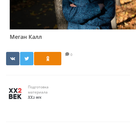
Меган Калл
0
Подготовка
материала
XX2 век