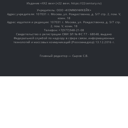
Издание «XX2 век» («22 век», https://22century.ru)
Учредитель: OOO «КОММУНИКЕЙК»
Адрес учредителя: 107031 г. Москва, ул. Рождественка, д. 5/7 стр. 2, пом. V,
комн. 18
Адрес издателя и редакции: 107031 г. Москва, ул. Рождественка, д. 5/7 стр.
2, пом. V, комн. 18
Телефон: +7(977)948-21-08
Свидетельство о регистрации СМИ ЭЛ № ФС 77 - 68048, выдано
Федеральной службой по надзору в сфере связи, информационных
технологий и массовых коммуникаций (Роскомнадзор) 13.12.2016 г.
Главный редактор — Сыров С.В.