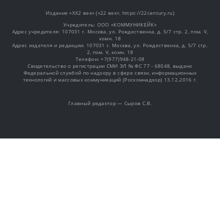
Издание «XX2 век» («22 век», https://22century.ru)
Учредитель: OOO «КОММУНИКЕЙК»
Адрес учредителя: 107031 г. Москва, ул. Рождественка, д. 5/7 стр. 2, пом. V,
комн. 18
Адрес издателя и редакции: 107031 г. Москва, ул. Рождественка, д. 5/7 стр.
2, пом. V, комн. 18
Телефон: +7(977)948-21-08
Свидетельство о регистрации СМИ ЭЛ № ФС 77 - 68048, выдано
Федеральной службой по надзору в сфере связи, информационных
технологий и массовых коммуникаций (Роскомнадзор) 13.12.2016 г.
Главный редактор — Сыров С.В.