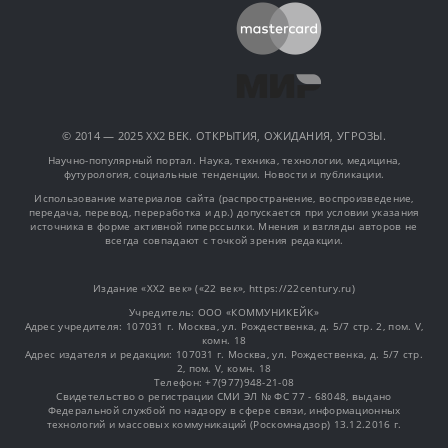
© 2014 — 2025 XX2 ВЕК. ОТКРЫТИЯ, ОЖИДАНИЯ, УГРОЗЫ.
Научно-популярный портал. Наука, техника, технологии, медицина,
футурология, социальные тенденции. Новости и публикации.
Использование материалов сайта (распространение, воспроизведение,
передача, перевод, переработка и др.) допускается при условии указания
источника в форме активной гиперссылки. Мнения и взгляды авторов не
всегда совпадают с точкой зрения редакции.
Издание «XX2 век» («22 век», https://22century.ru)
Учредитель: OOO «КОММУНИКЕЙК»
Адрес учредителя: 107031 г. Москва, ул. Рождественка, д. 5/7 стр. 2, пом. V,
комн. 18
Адрес издателя и редакции: 107031 г. Москва, ул. Рождественка, д. 5/7 стр.
2, пом. V, комн. 18
Телефон: +7(977)948-21-08
Свидетельство о регистрации СМИ ЭЛ № ФС 77 - 68048, выдано
Федеральной службой по надзору в сфере связи, информационных
технологий и массовых коммуникаций (Роскомнадзор) 13.12.2016 г.