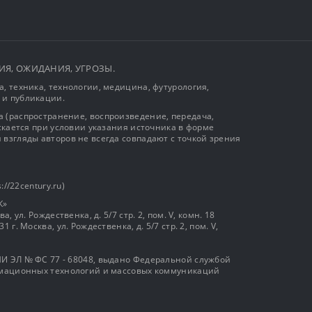
ЫТИЯ, ОЖИДАНИЯ, УГРОЗЫ.
, техника, технологии, медицина, футурология,
 и публикации.
 (распространение, воспроизведение, передача,
ускается при условии указания источника в форме
 взгляды авторов не всегда совпадают с точкой зрения
://22century.ru)
К»
, ул. Рождественка, д. 5/7 стр. 2, пом. V, комн. 18
г. Москва, ул. Рождественка, д. 5/7 стр. 2, пом. V,
И ЭЛ № ФС 77 - 68048, выдано Федеральной службой
ормационных технологий и массовых коммуникаций