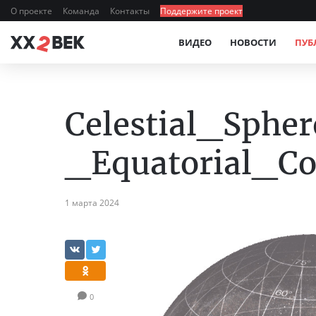
О проекте
Команда
Контакты
Поддержите проект
ВИДЕО
НОВОСТИ
ПУБ
Celestial_Sphe
_Equatorial_C
1 марта 2024
0