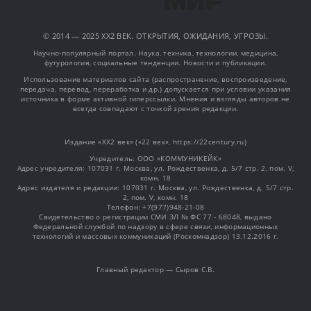
© 2014 — 2025 XX2 ВЕК. ОТКРЫТИЯ, ОЖИДАНИЯ, УГРОЗЫ.
Научно-популярный портал. Наука, техника, технологии, медицина,
футурология, социальные тенденции. Новости и публикации.
Использование материалов сайта (распространение, воспроизведение,
передача, перевод, переработка и др.) допускается при условии указания
источника в форме активной гиперссылки. Мнения и взгляды авторов не
всегда совпадают с точкой зрения редакции.
Издание «XX2 век» («22 век», https://22century.ru)
Учредитель: OOO «КОММУНИКЕЙК»
Адрес учредителя: 107031 г. Москва, ул. Рождественка, д. 5/7 стр. 2, пом. V,
комн. 18
Адрес издателя и редакции: 107031 г. Москва, ул. Рождественка, д. 5/7 стр.
2, пом. V, комн. 18
Телефон: +7(977)948-21-08
Свидетельство о регистрации СМИ ЭЛ № ФС 77 - 68048, выдано
Федеральной службой по надзору в сфере связи, информационных
технологий и массовых коммуникаций (Роскомнадзор) 13.12.2016 г.
Главный редактор — Сыров С.В.