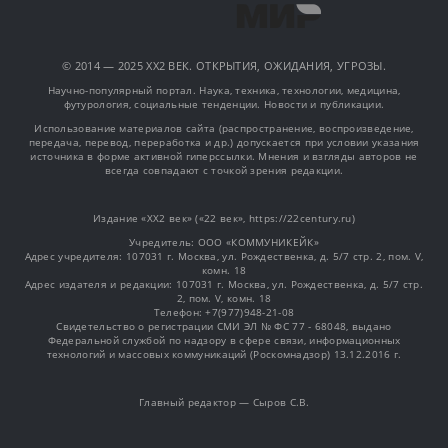
© 2014 — 2025 XX2 ВЕК. ОТКРЫТИЯ, ОЖИДАНИЯ, УГРОЗЫ.
Научно-популярный портал. Наука, техника, технологии, медицина,
футурология, социальные тенденции. Новости и публикации.
Использование материалов сайта (распространение, воспроизведение,
передача, перевод, переработка и др.) допускается при условии указания
источника в форме активной гиперссылки. Мнения и взгляды авторов не
всегда совпадают с точкой зрения редакции.
Издание «XX2 век» («22 век», https://22century.ru)
Учредитель: OOO «КОММУНИКЕЙК»
Адрес учредителя: 107031 г. Москва, ул. Рождественка, д. 5/7 стр. 2, пом. V,
комн. 18
Адрес издателя и редакции: 107031 г. Москва, ул. Рождественка, д. 5/7 стр.
2, пом. V, комн. 18
Телефон: +7(977)948-21-08
Свидетельство о регистрации СМИ ЭЛ № ФС 77 - 68048, выдано
Федеральной службой по надзору в сфере связи, информационных
технологий и массовых коммуникаций (Роскомнадзор) 13.12.2016 г.
Главный редактор — Сыров С.В.