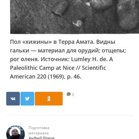
Пол «хижины» в Терра Амата. Видны
гальки — материал для орудий; отщепы;
рог оленя. Источник: Lumley H. de. A
Paleolithic Camp at Nice // Scientific
American 220 (1969), p. 46.
0
Подготовка
материала
Андрей Панов