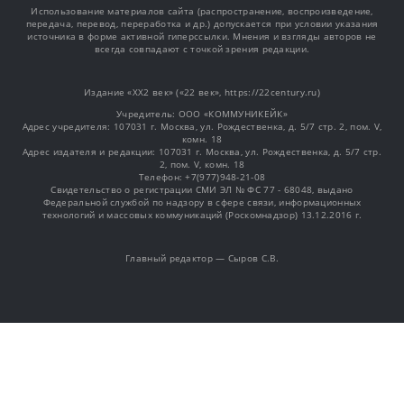
Использование материалов сайта (распространение, воспроизведение,
передача, перевод, переработка и др.) допускается при условии указания
источника в форме активной гиперссылки. Мнения и взгляды авторов не
всегда совпадают с точкой зрения редакции.
Издание «XX2 век» («22 век», https://22century.ru)
Учредитель: OOO «КОММУНИКЕЙК»
Адрес учредителя: 107031 г. Москва, ул. Рождественка, д. 5/7 стр. 2, пом. V,
комн. 18
Адрес издателя и редакции: 107031 г. Москва, ул. Рождественка, д. 5/7 стр.
2, пом. V, комн. 18
Телефон: +7(977)948-21-08
Свидетельство о регистрации СМИ ЭЛ № ФС 77 - 68048, выдано
Федеральной службой по надзору в сфере связи, информационных
технологий и массовых коммуникаций (Роскомнадзор) 13.12.2016 г.
Главный редактор — Сыров С.В.