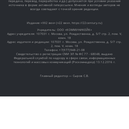
передача, перевод, переработка и др.) допускается при условии указания
источника в форме активной гиперссылки. Мнения и взгляды авторов не
всегда совпадают с точкой зрения редакции.
Издание «XX2 век» («22 век», https://22century.ru)
Учредитель: OOO «КОММУНИКЕЙК»
Адрес учредителя: 107031 г. Москва, ул. Рождественка, д. 5/7 стр. 2, пом. V,
комн. 18
Адрес издателя и редакции: 107031 г. Москва, ул. Рождественка, д. 5/7 стр.
2, пом. V, комн. 18
Телефон: +7(977)948-21-08
Свидетельство о регистрации СМИ ЭЛ № ФС 77 - 68048, выдано
Федеральной службой по надзору в сфере связи, информационных
технологий и массовых коммуникаций (Роскомнадзор) 13.12.2016 г.
Главный редактор — Сыров С.В.