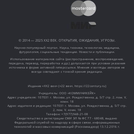
© 2014 — 2025 XX2 ВЕК. ОТКРЫТИЯ, ОЖИДАНИЯ, УГРОЗЫ.
Научно-популярный портал. Наука, техника, технологии, медицина,
футурология, социальные тенденции. Новости и публикации.
Использование материалов сайта (распространение, воспроизведение,
передача, перевод, переработка и др.) допускается при условии указания
источника в форме активной гиперссылки. Мнения и взгляды авторов не
всегда совпадают с точкой зрения редакции.
Издание «XX2 век» («22 век», https://22century.ru)
Учредитель: OOO «КОММУНИКЕЙК»
Адрес учредителя: 107031 г. Москва, ул. Рождественка, д. 5/7 стр. 2, пом. V,
комн. 18
Адрес издателя и редакции: 107031 г. Москва, ул. Рождественка, д. 5/7 стр.
2, пом. V, комн. 18
Телефон: +7(977)948-21-08
Свидетельство о регистрации СМИ ЭЛ № ФС 77 - 68048, выдано
Федеральной службой по надзору в сфере связи, информационных
технологий и массовых коммуникаций (Роскомнадзор) 13.12.2016 г.