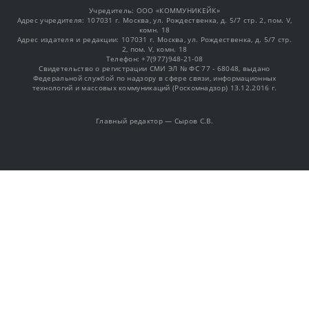
Учредитель: OOO «КОММУНИКЕЙК»
Адрес учредителя: 107031 г. Москва, ул. Рождественка, д. 5/7 стр. 2, пом. V,
комн. 18
Адрес издателя и редакции: 107031 г. Москва, ул. Рождественка, д. 5/7 стр.
2, пом. V, комн. 18
Телефон: +7(977)948-21-08
Свидетельство о регистрации СМИ ЭЛ № ФС 77 - 68048, выдано
Федеральной службой по надзору в сфере связи, информационных
технологий и массовых коммуникаций (Роскомнадзор) 13.12.2016 г.
Главный редактор — Сыров С.В.