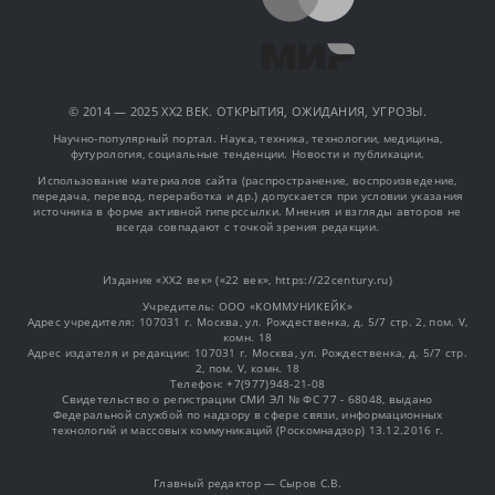
© 2014 — 2025 XX2 ВЕК. ОТКРЫТИЯ, ОЖИДАНИЯ, УГРОЗЫ.
Научно-популярный портал. Наука, техника, технологии, медицина,
футурология, социальные тенденции. Новости и публикации.
Использование материалов сайта (распространение, воспроизведение,
передача, перевод, переработка и др.) допускается при условии указания
источника в форме активной гиперссылки. Мнения и взгляды авторов не
всегда совпадают с точкой зрения редакции.
Издание «XX2 век» («22 век», https://22century.ru)
Учредитель: OOO «КОММУНИКЕЙК»
Адрес учредителя: 107031 г. Москва, ул. Рождественка, д. 5/7 стр. 2, пом. V,
комн. 18
Адрес издателя и редакции: 107031 г. Москва, ул. Рождественка, д. 5/7 стр.
2, пом. V, комн. 18
Телефон: +7(977)948-21-08
Свидетельство о регистрации СМИ ЭЛ № ФС 77 - 68048, выдано
Федеральной службой по надзору в сфере связи, информационных
технологий и массовых коммуникаций (Роскомнадзор) 13.12.2016 г.
Главный редактор — Сыров С.В.