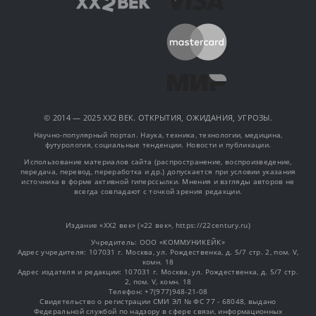
© 2014 — 2025 XX2 ВЕК. ОТКРЫТИЯ, ОЖИДАНИЯ, УГРОЗЫ.
Научно-популярный портал. Наука, техника, технологии, медицина,
футурология, социальные тенденции. Новости и публикации.
Использование материалов сайта (распространение, воспроизведение,
передача, перевод, переработка и др.) допускается при условии указания
источника в форме активной гиперссылки. Мнения и взгляды авторов не
всегда совпадают с точкой зрения редакции.
Издание «XX2 век» («22 век», https://22century.ru)
Учредитель: OOO «КОММУНИКЕЙК»
Адрес учредителя: 107031 г. Москва, ул. Рождественка, д. 5/7 стр. 2, пом. V,
комн. 18
Адрес издателя и редакции: 107031 г. Москва, ул. Рождественка, д. 5/7 стр.
2, пом. V, комн. 18
Телефон: +7(977)948-21-08
Свидетельство о регистрации СМИ ЭЛ № ФС 77 - 68048, выдано
Федеральной службой по надзору в сфере связи, информационных