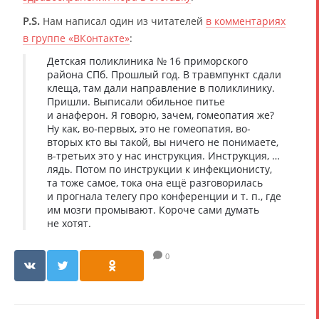
P.S.
Нам написал один из читателей
в комментариях
в группе «ВКонтакте»
:
Детская поликлиника № 16 приморского
района СПб. Прошлый год. В травмпункт сдали
клеща, там дали направление в поликлинику.
Пришли. Выписали обильное питье
и анаферон. Я говорю, зачем, гомеопатия же?
Ну как, во-первых, это не гомеопатия, во-
вторых кто вы такой, вы ничего не понимаете,
в-третьих это у нас инструкция. Инструкция, …
лядь. Потом по инструкции к инфекционисту,
та тоже самое, тока она ещё разговорилась
и прогнала телегу про конференции и т. п., где
им мозги промывают. Короче сами думать
не хотят.
0