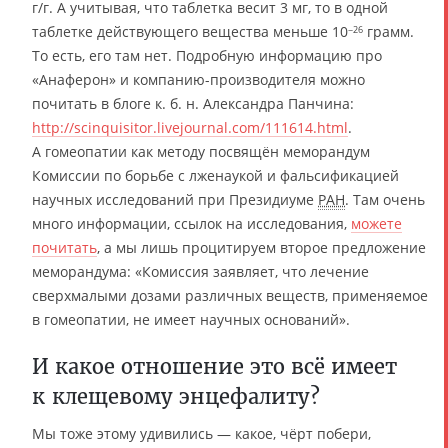
г/г. А учитывая, что таблетка весит 3 мг, то в одной
таблетке действующего вещества меньше 10
грамм.
−26
То есть, его там нет. Подробную информацию про
«Анаферон» и компанию-производителя можно
почитать в блоге к. б. н. Александра Панчина:
http://scinquisitor.livejournal.com/111614.html
.
А гомеопатии как методу посвящён меморандум
Комиссии по борьбе с лженаукой и фальсификацией
научных исследований при Президиуме
РАН
. Там очень
много информации, ссылок на исследования,
можете
почитать
, а мы лишь процитируем второе предложение
меморандума: «Комиссия заявляет, что лечение
сверхмалыми дозами различных веществ, применяемое
в гомеопатии, не имеет научных оснований».
И какое отношение это всё имеет
к клещевому энцефалиту?
Мы тоже этому удивились — какое, чёрт побери,