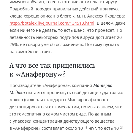
иммуноглобулин, то есть готовые антитела к вирусу.
Подробный порядок правильных действий при укусе
клеща хорошо описан в блоге к. м. н. Алексея Яковлева:
http://botalex.livejournal.com/134513.html
. В целом, даже
если ничего не делать, то есть шанс, что пронесёт. Но
летальность некоторых подтипов вируса достигает 20-
25%, не говоря уже об осложнениях. Поэтому пускать
на самотёк не стоит.
А что все так прицепились
к «Анаферону»?
Производитель «Анаферона», компания
Материа
пытается пропихнуть своё детище куда только
Медика
можно (включая стандарты Минздрава) и хочет
дистанцироваться от гомеопатии, но мы-то знаем, что
это гомеопатия в самом чистом виде. По данным
с упаковки концентрация действующего вещества
в «Анафероне» составляет около 10
нг/г, то есть 10
−15
−24