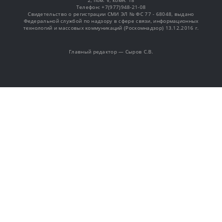
2, пом. V, комн. 18
Телефон: +7(977)948-21-08
Свидетельство о регистрации СМИ ЭЛ № ФС 77 - 68048, выдано
Федеральной службой по надзору в сфере связи, информационных
технологий и массовых коммуникаций (Роскомнадзор) 13.12.2016 г.
Главный редактор — Сыров С.В.