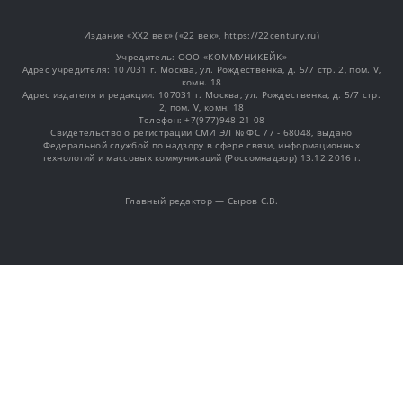
Издание «XX2 век» («22 век», https://22century.ru)
Учредитель: OOO «КОММУНИКЕЙК»
Адрес учредителя: 107031 г. Москва, ул. Рождественка, д. 5/7 стр. 2, пом. V,
комн. 18
Адрес издателя и редакции: 107031 г. Москва, ул. Рождественка, д. 5/7 стр.
2, пом. V, комн. 18
Телефон: +7(977)948-21-08
Свидетельство о регистрации СМИ ЭЛ № ФС 77 - 68048, выдано
Федеральной службой по надзору в сфере связи, информационных
технологий и массовых коммуникаций (Роскомнадзор) 13.12.2016 г.
Главный редактор — Сыров С.В.