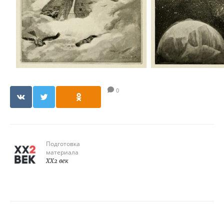
0
Подготовка
материала
XX2 век