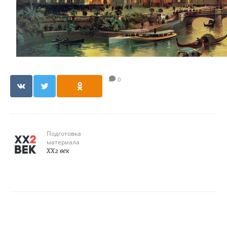
0
Подготовка
материала
XX2 век