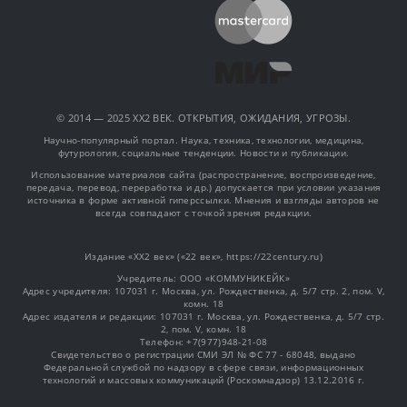
© 2014 — 2025 XX2 ВЕК. ОТКРЫТИЯ, ОЖИДАНИЯ, УГРОЗЫ.
Научно-популярный портал. Наука, техника, технологии, медицина,
футурология, социальные тенденции. Новости и публикации.
Использование материалов сайта (распространение, воспроизведение,
передача, перевод, переработка и др.) допускается при условии указания
источника в форме активной гиперссылки. Мнения и взгляды авторов не
всегда совпадают с точкой зрения редакции.
Издание «XX2 век» («22 век», https://22century.ru)
Учредитель: OOO «КОММУНИКЕЙК»
Адрес учредителя: 107031 г. Москва, ул. Рождественка, д. 5/7 стр. 2, пом. V,
комн. 18
Адрес издателя и редакции: 107031 г. Москва, ул. Рождественка, д. 5/7 стр.
2, пом. V, комн. 18
Телефон: +7(977)948-21-08
Свидетельство о регистрации СМИ ЭЛ № ФС 77 - 68048, выдано
Федеральной службой по надзору в сфере связи, информационных
технологий и массовых коммуникаций (Роскомнадзор) 13.12.2016 г.