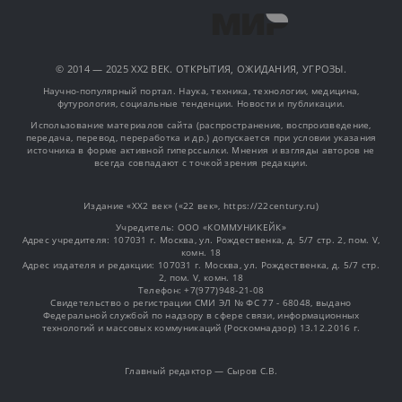
© 2014 — 2025 XX2 ВЕК. ОТКРЫТИЯ, ОЖИДАНИЯ, УГРОЗЫ.
Научно-популярный портал. Наука, техника, технологии, медицина,
футурология, социальные тенденции. Новости и публикации.
Использование материалов сайта (распространение, воспроизведение,
передача, перевод, переработка и др.) допускается при условии указания
источника в форме активной гиперссылки. Мнения и взгляды авторов не
всегда совпадают с точкой зрения редакции.
Издание «XX2 век» («22 век», https://22century.ru)
Учредитель: OOO «КОММУНИКЕЙК»
Адрес учредителя: 107031 г. Москва, ул. Рождественка, д. 5/7 стр. 2, пом. V,
комн. 18
Адрес издателя и редакции: 107031 г. Москва, ул. Рождественка, д. 5/7 стр.
2, пом. V, комн. 18
Телефон: +7(977)948-21-08
Свидетельство о регистрации СМИ ЭЛ № ФС 77 - 68048, выдано
Федеральной службой по надзору в сфере связи, информационных
технологий и массовых коммуникаций (Роскомнадзор) 13.12.2016 г.
Главный редактор — Сыров С.В.