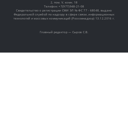
2, пом. V, комн. 18
Телефон: +7(977)948-21-08
Свидетельство о регистрации СМИ ЭЛ № ФС 77 - 68048, выдано
Федеральной службой по надзору в сфере связи, информационных
технологий и массовых коммуникаций (Роскомнадзор) 13.12.2016 г.
Главный редактор — Сыров С.В.