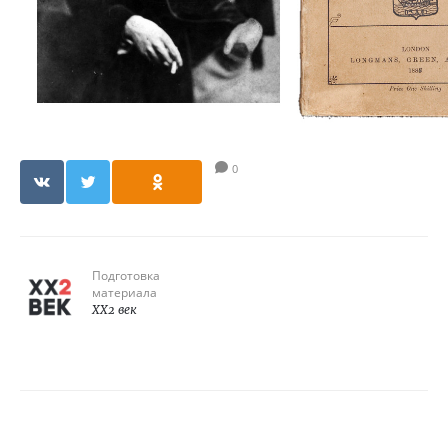
0
Подготовка
материала
XX2 век