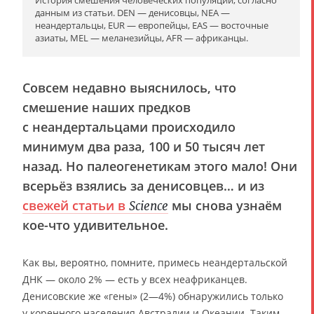
данным из статьи. DEN — денисовцы, NEA —
неандертальцы, EUR — европейцы, EAS — восточные
азиаты, MEL — меланезийцы, AFR — африканцы.
Совсем недавно выяснилось, что
смешение наших предков
с неандертальцами происходило
минимум два раза, 100 и 50 тысяч лет
назад. Но палеогенетикам этого мало! Они
всерьёз взялись за денисовцев… и из
свежей статьи в
мы снова узнаём
Science
кое-что удивительное.
Как вы, вероятно, помните, примесь неандертальской
ДНК — около 2% — есть у всех неафриканцев.
Денисовские же «гены» (2—4%) обнаружились только
у коренного населения Австралии и Океании. Таким