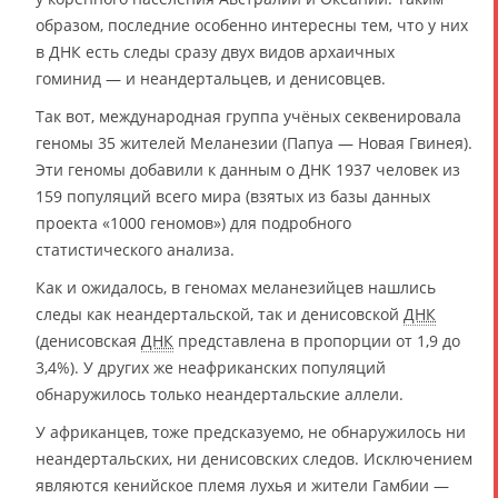
образом, последние особенно интересны тем, что у них
в ДНК есть следы сразу двух видов архаичных
гоминид — и неандертальцев, и денисовцев.
Так вот, международная группа учёных секвенировала
геномы 35 жителей Меланезии (Папуа — Новая Гвинея).
Эти геномы добавили к данным о ДНК 1937 человек из
159 популяций всего мира (взятых из базы данных
проекта «1000 геномов») для подробного
статистического анализа.
Как и ожидалось, в геномах меланезийцев нашлись
следы как неандертальской, так и денисовской
ДНК
(денисовская
ДНК
представлена в пропорции от 1,9 до
3,4%). У других же неафриканских популяций
обнаружилось только неандертальские аллели.
У африканцев, тоже предсказуемо, не обнаружилось ни
неандертальских, ни денисовских следов. Исключением
являются кенийское племя лухья и жители Гамбии —