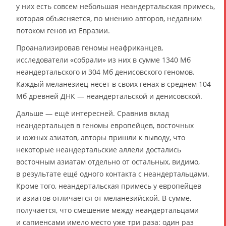
у них есть совсем небольшая неандертальская примесь,
которая объясняется, по мнению авторов, недавним
потоком генов из Евразии.
Проанализировав геномы неафриканцев,
исследователи «собрали» из них в сумме 1340 Мб
неандертальского и 304 Мб денисовского геномов.
Каждый меланезиец несёт в своих генах в среднем 104
Мб древней ДНК — неандертальской и денисовской.
Дальше — ещё интересней. Сравнив вклад
неандертальцев в геномы европейцев, восточных
и южных азиатов, авторы пришли к выводу, что
некоторые неандертальские аллели достались
восточным азиатам отдельно от остальных, видимо,
в результате ещё одного контакта с неандертальцами.
Кроме того, неандертальская примесь у европейцев
и азиатов отличается от меланезийской. В сумме,
получается, что смешение между неандертальцами
и сапиенсами имело место уже три раза: один раз