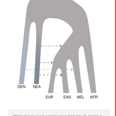
История смешения человеческих популяций, согласно