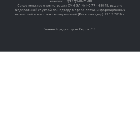
Телефон: +7(977)948-21-08
Свидетельство о регистрации СМИ ЭЛ № ФС 77 - 68048, выдано
Федеральной службой по надзору в сфере связи, информационных
технологий и массовых коммуникаций (Роскомнадзор) 13.12.2016 г.
Главный редактор — Сыров С.В.