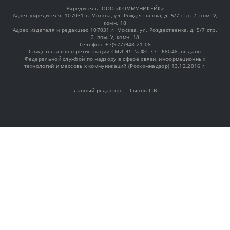
Учредитель: OOO «КОММУНИКЕЙК»
Адрес учредителя: 107031 г. Москва, ул. Рождественка, д. 5/7 стр. 2, пом. V,
комн. 18
Адрес издателя и редакции: 107031 г. Москва, ул. Рождественка, д. 5/7 стр.
2, пом. V, комн. 18
Телефон: +7(977)948-21-08
Свидетельство о регистрации СМИ ЭЛ № ФС 77 - 68048, выдано
Федеральной службой по надзору в сфере связи, информационных
технологий и массовых коммуникаций (Роскомнадзор) 13.12.2016 г.
Главный редактор — Сыров С.В.