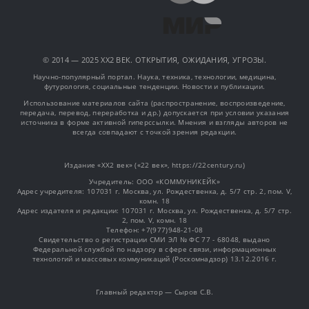
© 2014 — 2025 XX2 ВЕК. ОТКРЫТИЯ, ОЖИДАНИЯ, УГРОЗЫ.
Научно-популярный портал. Наука, техника, технологии, медицина,
футурология, социальные тенденции. Новости и публикации.
Использование материалов сайта (распространение, воспроизведение,
передача, перевод, переработка и др.) допускается при условии указания
источника в форме активной гиперссылки. Мнения и взгляды авторов не
всегда совпадают с точкой зрения редакции.
Издание «XX2 век» («22 век», https://22century.ru)
Учредитель: OOO «КОММУНИКЕЙК»
Адрес учредителя: 107031 г. Москва, ул. Рождественка, д. 5/7 стр. 2, пом. V,
комн. 18
Адрес издателя и редакции: 107031 г. Москва, ул. Рождественка, д. 5/7 стр.
2, пом. V, комн. 18
Телефон: +7(977)948-21-08
Свидетельство о регистрации СМИ ЭЛ № ФС 77 - 68048, выдано
Федеральной службой по надзору в сфере связи, информационных
технологий и массовых коммуникаций (Роскомнадзор) 13.12.2016 г.
Главный редактор — Сыров С.В.