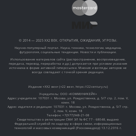
© 2014 — 2025 XX2 ВЕК. ОТКРЫТИЯ, ОЖИДАНИЯ, УГРОЗЫ.
Научно-популярный портал. Наука, техника, технологии, медицина,
футурология, социальные тенденции. Новости и публикации.
Использование материалов сайта (распространение, воспроизведение,
передача, перевод, переработка и др.) допускается при условии указания
источника в форме активной гиперссылки. Мнения и взгляды авторов не
всегда совпадают с точкой зрения редакции.
Издание «XX2 век» («22 век», https://22century.ru)
Учредитель: OOO «КОММУНИКЕЙК»
Адрес учредителя: 107031 г. Москва, ул. Рождественка, д. 5/7 стр. 2, пом. V,
комн. 18
Адрес издателя и редакции: 107031 г. Москва, ул. Рождественка, д. 5/7 стр.
2, пом. V, комн. 18
Телефон: +7(977)948-21-08
Свидетельство о регистрации СМИ ЭЛ № ФС 77 - 68048, выдано
Федеральной службой по надзору в сфере связи, информационных
технологий и массовых коммуникаций (Роскомнадзор) 13.12.2016 г.