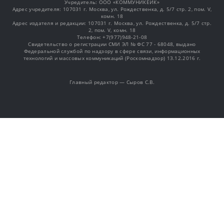
Учредитель: OOO «КОММУНИКЕЙК»
Адрес учредителя: 107031 г. Москва, ул. Рождественка, д. 5/7 стр. 2, пом. V,
комн. 18
Адрес издателя и редакции: 107031 г. Москва, ул. Рождественка, д. 5/7 стр.
2, пом. V, комн. 18
Телефон: +7(977)948-21-08
Свидетельство о регистрации СМИ ЭЛ № ФС 77 - 68048, выдано
Федеральной службой по надзору в сфере связи, информационных
технологий и массовых коммуникаций (Роскомнадзор) 13.12.2016 г.
Главный редактор — Сыров С.В.