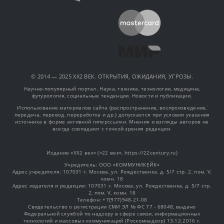
© 2014 — 2025 XX2 ВЕК. ОТКРЫТИЯ, ОЖИДАНИЯ, УГРОЗЫ.
Научно-популярный портал. Наука, техника, технологии, медицина,
футурология, социальные тенденции. Новости и публикации.
Использование материалов сайта (распространение, воспроизведение,
передача, перевод, переработка и др.) допускается при условии указания
источника в форме активной гиперссылки. Мнения и взгляды авторов не
всегда совпадают с точкой зрения редакции.
Издание «XX2 век» («22 век», https://22century.ru)
Учредитель: OOO «КОММУНИКЕЙК»
Адрес учредителя: 107031 г. Москва, ул. Рождественка, д. 5/7 стр. 2, пом. V,
комн. 18
Адрес издателя и редакции: 107031 г. Москва, ул. Рождественка, д. 5/7 стр.
2, пом. V, комн. 18
Телефон: +7(977)948-21-08
Свидетельство о регистрации СМИ ЭЛ № ФС 77 - 68048, выдано
Федеральной службой по надзору в сфере связи, информационных
технологий и массовых коммуникаций (Роскомнадзор) 13.12.2016 г.