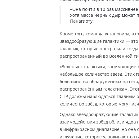
«Она почти в 10 раз массивнее
хотя масса чёрных дыр может п
Панагиоту.
Кроме того, команда установила, чт
Звёздообразующие галактики — это к
галактик, которые прекратили созд
распространённый во Вселенной тип
«Зелёные» галактики, занимающие м
небольшое количество звёзд. Этих г
большинство обнаруженных на сего
распространённым галактикам. Этот 
СПР должны наблюдаться главным об
количество звёзд, которые могут ис
Однако звёздообразующие галактики
взаимодействия звёзд вблизи ядра 
в инфракрасном диапазоне, но она 
излучение, которое улавливают опти