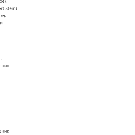
oe),
rt Stein)
нер
ии
,
ения
зник