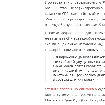
Исследователи определили, что
WTP
большинство СПР зафиксировано в б
галактики СПР должны быть обычным
обильный материал для поглощения
в звёздообразующих галактиках был
Новое исследование наводит на мыс
не замечать СПР в звёздообразующих
скрывающей любое излучение, идущ
гораздо больше СПР в активных, зв
«Обнаружение данного близкого
этих событий, упущенных из в
Панагиоту
(Christos Panagiotou
имени Кавли (Kavli Institute fo
искать их в инфракрасном диа
и содержащих их галактик».
Статья с подробным описанием
сдел
Journal Letters». Соавторами Панаг
Masterson),
Эрин Кара
(Erin Kara),
Май