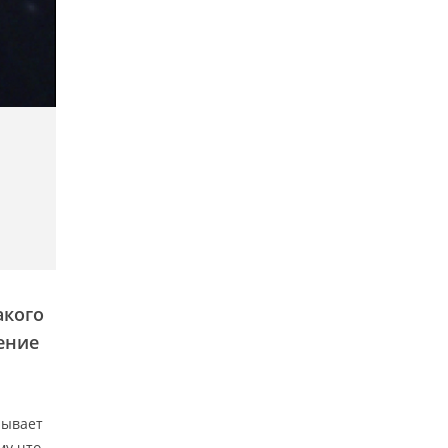
акого
ение
рывает
му что