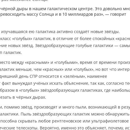
 чёрной дыры в нашем галактическом центре. Это довольно мно
ревосходить массу Солнца и в 10 миллиардов раз», — говорит
о изучавшаяся ею галактика активно создаёт новые звёзды.
ласс «голубых» галактик, в отличие от более спокойных «красн
ание новых звёзд. Звёздообразующие голубые галактики — сам
 галактик.
есто между «красными» и «голубыми», время от времени прои
алактик меньше, чем «красных» или «голубых», но вот что интер
дняшний день СПР относится к «зелёным», наименее
факт вынуждал учёных искать объяснение, так как, согласно те
разом в «голубых» звёздообразующих галактиках, где наиболь
чезать в чёрных дырах.
, помимо звёзд, производят и много пыли, возникающей в рез
галактики. Пыль звёздообразующих галактик можно обнаружить
способна скрывать любое рентгеновское или ультрафиолетовое
ческие телескопы. Вероятно, именно это объясняет, почему, и