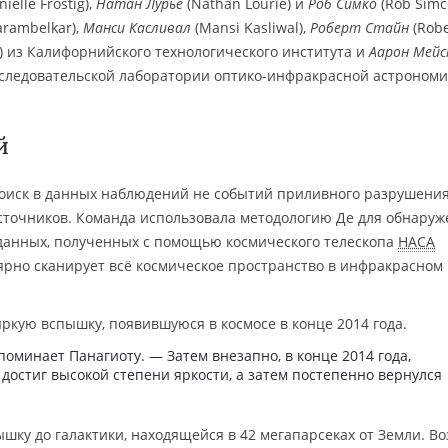
ielle Frostig),
Натан Лурье
(Nathan Lourie) и
Роб Симко
(Rob Simc
arambelkar),
Манси Касливал
(Mansi Kasliwal),
Роберт Стайн
(Robe
er) из Калифорнийского технологического института и
Аарон Мейс
сследовательской лаборатории оптико-инфракрасной астроном
й
поиск в данных наблюдений не событий приливного разрушения
сточников. Команда использовала методологию Де для обнаруж
данных, полученных с помощью космического телескопа
НАСА
лярно сканирует всё космическое пространство в инфракрасном
ркую вспышку, появившуюся в космосе в конце 2014 года.
поминает Панагиоту. — Затем внезапно, в конце 2014 года,
у достиг высокой степени яркости, а затем постепенно вернулся
ку до галактики, находящейся в 42 мегапарсеках от Земли. Во