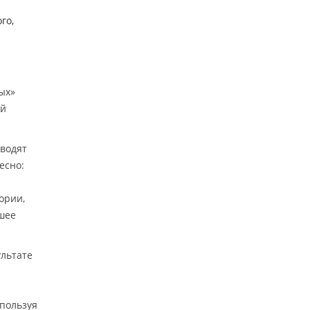
го,
ых»
ый
зводят
есно:
ории,
шее
ультате
спользуя