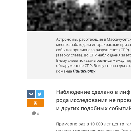
Астрономы, работающие в Массачусетско
местах, наблюдали инфракрасные призн
события приливного разрушения (СПР). 
(вверху слева). До СПР наблюдения за эт
Внизу слева показана разница между п
обнаруженное СПР. Внизу справа для ср
Панагиоту
команда
.
Наблюдение сделано в инфр
рода исследования не пров
и других подобных событий
0
Примерно раз в 10 000 лет центр г
на части пролетающую звезду. Это 