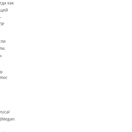
гда как
ющей
—
ПР
гли
ли,
ь
во
стос
sical
(Megan