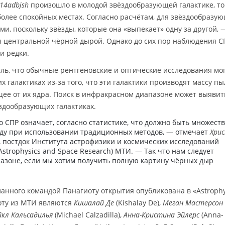
14adbjsh
произошло в молодой звёздообразующей галактике, то
олее спокойных местах. Согласно расчётам, для звёздообразу
и, поскольку звёзды, которые она «выпекает» одну за другой, 
 центральной чёрной дырой. Однако до сих пор наблюдения С
и редки.
ль, что обычные рентгеновские и оптические исследования мо
 галактиках из-за того, что эти галактики производят массу пы
ее от их ядра. Поиск в инфракрасном диапазоне может выявит
ёздообразующих галактиках.
 СПР означает, согласно статистике, что должно быть множест
иду при использовании традиционных методов, — отмечает
Хри
), постдок Института астрофизики и космических исследований
r Astrophysics and Space Research) МТИ. — Так что нам следует
пазоне, если мы хотим получить полную картину чёрных дыр
анного командой Панагиоту открытия опубликована в «Astrophy
иоту из МТИ являются
Кишалай Де
(Kishalay De),
Меган Мастерсон
кл Кальсадилья
(Michael Calzadilla),
Анна-Кристина Эйлерс
(Anna-