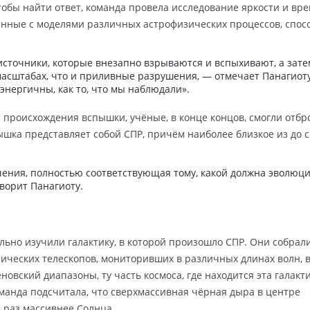
Чтобы найти ответ, команда провела исследование яркости и вр
анные с моделями различных астрофизических процессов, спос
источники, которые внезапно взрываются и вспыхивают, а зате
масштабах, что и приливные разрушения, — отмечает Панагиот
 энергичны, как то, что мы наблюдали».
происхождения вспышки, учёные, в конце концов, смогли отбр
спышка представляет собой СПР, причём наиболее близкое из до 
чения, полностью соответствующая тому, какой должна эволюц
ворит Панагиоту.
льно изучили галактику, в которой произошло СПР. Они собрал
ических телескопов, мониторивших в различных длинах волн, 
овский диапазоны, ту часть космоса, где находится эта галакти
анда подсчитала, что сверхмассивная чёрная дыра в центре
 раз массивнее Солнца.