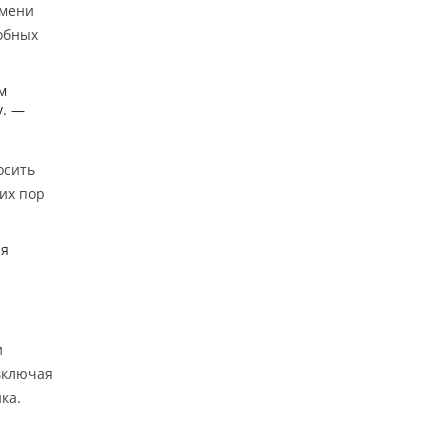
емени
обных
м
у. —
осить
сих пор
ия
и
включая
ка.