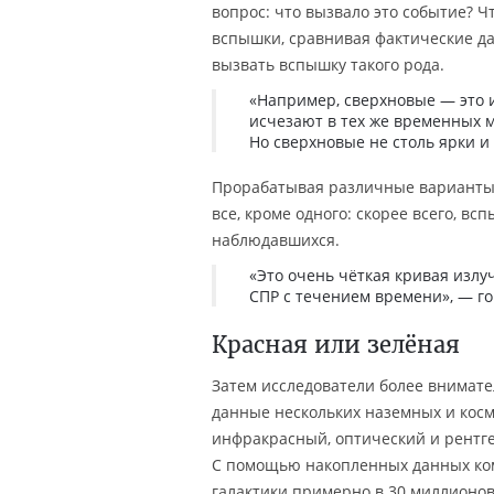
вопрос: что вызвало это событие? 
вспышки, сравнивая фактические д
вызвать вспышку такого рода.
«Например, сверхновые — это 
исчезают в тех же временных 
Но сверхновые не столь ярки и
Прорабатывая различные варианты 
все, кроме одного: скорее всего, в
наблюдавшихся.
«Это очень чёткая кривая излу
СПР с течением времени», — го
Красная или зелёная
Затем исследователи более внимате
данные нескольких наземных и косм
инфракрасный, оптический и рентген
С помощью накопленных данных ком
галактики примерно в 30 миллионов