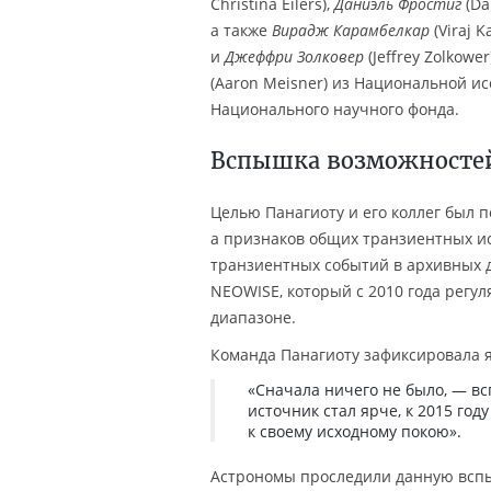
Christina Eilers),
Даниэль Фростиг
(Dan
а также
Вирадж Карамбелкар
(Viraj K
и
Джеффри Золковер
(Jeffrey Zolkow
(Aaron Meisner) из Национальной и
Национального научного фонда.
Вспышка возможносте
Целью Панагиоту и его коллег был 
а признаков общих транзиентных и
транзиентных событий в архивных 
NEOWISE, который с 2010 года регу
диапазоне.
Команда Панагиоту зафиксировала я
«Сначала ничего не было, — вс
источник стал ярче, к 2015 год
к своему исходному покою».
Астрономы проследили данную вспыш