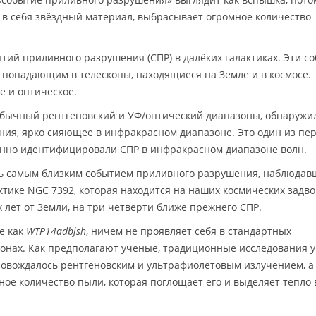
 в себя звёздный материал, выбрасывает огромное количество
тий приливного разрушения (СПР) в далёких галактиках. Эти с
 попадающим в телескопы, находящиеся на Земле и в космосе.
е и оптическое.
бычный рентгеновский и УФ/оптический диапазоны, обнаружи
ния, ярко сияющее в инфракрасном диапазоне. Это один из пе
венно идентифицировали СПР в инфракрасном диапазоне волн.
ась самым близким событием приливного разрушения, наблюда
ктике NGC 7392, которая находится на наших космических задв
 лет от Земли, на три четверти ближе прежнего СПР.
е как
WTP14adbjsh
, ничем не проявляет себя в стандартных
онах. Как предполагают учёные, традиционные исследования 
провождалось рентгеновским и ультрафиолетовым излучением, а
ное количество пыли, которая поглощает его и выделяет тепло 