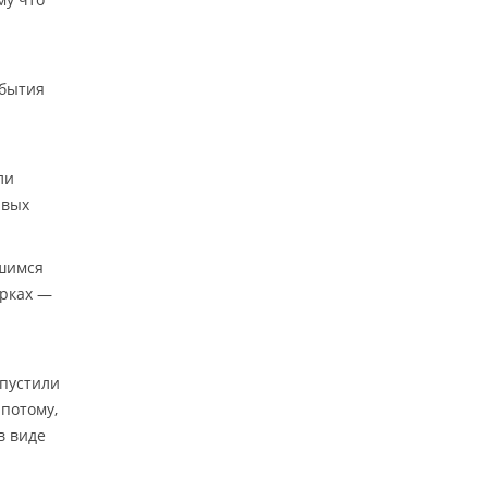
обытия
ли
рвых
вшимся
орках —
упустили
 потому,
в виде