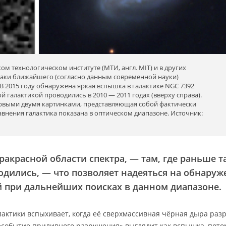
м технологическом институте (МТИ, англ. MIT) и в других
аки ближайшего (согласно данным современной науки)
В 2015 году обнаружена яркая вспышка в галактике NGC 7392
ой галактикой проводились в 2010 — 2011 годах (вверху справа).
ервыми двумя картинками, представляющая собой фактически
авнения галактика показана в оптическом диапазоне. Источник:
акрасной области спектра, — там, где раньше т
одились, — что позволяет надеяться на обнаруж
 при дальнейших поисках в данном диапазоне.
алактики вспыхивает, когда её сверхмассивная чёрная дыра раз
«событие приливного разрушения» выглядит как вспышка, пото