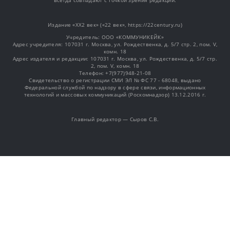
всегда совпадают с точкой зрения редакции.
Издание «XX2 век» («22 век», https://22century.ru)
Учредитель: OOO «КОММУНИКЕЙК»
Адрес учредителя: 107031 г. Москва, ул. Рождественка, д. 5/7 стр. 2, пом. V,
комн. 18
Адрес издателя и редакции: 107031 г. Москва, ул. Рождественка, д. 5/7 стр.
2, пом. V, комн. 18
Телефон: +7(977)948-21-08
Свидетельство о регистрации СМИ ЭЛ № ФС 77 - 68048, выдано
Федеральной службой по надзору в сфере связи, информационных
технологий и массовых коммуникаций (Роскомнадзор) 13.12.2016 г.
Главный редактор — Сыров С.В.