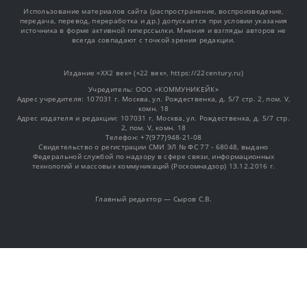
Использование материалов сайта (распространение, воспроизведение,
передача, перевод, переработка и др.) допускается при условии указания
источника в форме активной гиперссылки. Мнения и взгляды авторов не
всегда совпадают с точкой зрения редакции.
Издание «XX2 век» («22 век», https://22century.ru)
Учредитель: OOO «КОММУНИКЕЙК»
Адрес учредителя: 107031 г. Москва, ул. Рождественка, д. 5/7 стр. 2, пом. V,
комн. 18
Адрес издателя и редакции: 107031 г. Москва, ул. Рождественка, д. 5/7 стр.
2, пом. V, комн. 18
Телефон: +7(977)948-21-08
Свидетельство о регистрации СМИ ЭЛ № ФС 77 - 68048, выдано
Федеральной службой по надзору в сфере связи, информационных
технологий и массовых коммуникаций (Роскомнадзор) 13.12.2016 г.
Главный редактор — Сыров С.В.