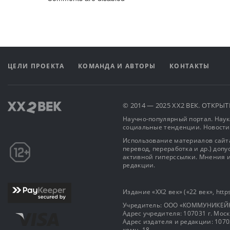
ЦЕЛИ ПРОЕКТА
КОМАНДА И АВТОРЫ
КОНТАКТЫ
© 2014 — 2025 XX2 ВЕК. ОТКР
Научно-популярный портал. Наука
социальные тенденции. Новости
Использование материалов сайта
перевод, переработка и др.) доп
активной гиперссылки. Мнения и
редакции.
Издание «XX2 век» («22 век», https
Учредитель: OOO «КОММУНИКЕЙ
Адрес учредителя: 107031 г. Москва
Адрес издателя и редакции: 107031 
комн. 18