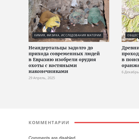
ХИМИЯ, ФИЗИКА, ИССЛЕДОВАНИЯ МАТЕРИИ
ОБЩЕС
Неандертальцы задолго до
Древни
прихода современных людей
проход
в Евразию изобрели орудия
в поис
охоты с костяными
оранже
наконечниками
6 Декабрь
29 Апрель, 2025
КОММЕНТАРИИ
Comments are disabled