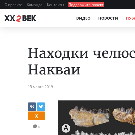
О проекте
Команда
Контакты
Поддержите проект
ВИДЕО
НОВОСТИ
ПУБ
Находки челюст
Накваи
15 марта 2019
0