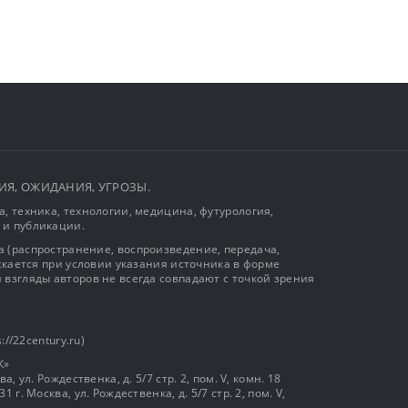
ЫТИЯ, ОЖИДАНИЯ, УГРОЗЫ.
, техника, технологии, медицина, футурология,
 и публикации.
 (распространение, воспроизведение, передача,
ускается при условии указания источника в форме
 взгляды авторов не всегда совпадают с точкой зрения
://22century.ru)
К»
, ул. Рождественка, д. 5/7 стр. 2, пом. V, комн. 18
г. Москва, ул. Рождественка, д. 5/7 стр. 2, пом. V,