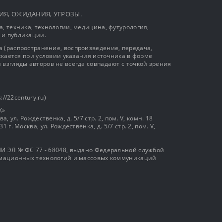
ЫТИЯ, ОЖИДАНИЯ, УГРОЗЫ.
, техника, технологии, медицина, футурология,
 и публикации.
 (распространение, воспроизведение, передача,
ускается при условии указания источника в форме
 взгляды авторов не всегда совпадают с точкой зрения
://22century.ru)
К»
, ул. Рождественка, д. 5/7 стр. 2, пом. V, комн. 18
г. Москва, ул. Рождественка, д. 5/7 стр. 2, пом. V,
И ЭЛ № ФС 77 - 68048, выдано Федеральной службой
ормационных технологий и массовых коммуникаций