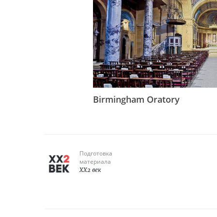
Birmingham Oratory
Подготовка
материала
XX2 век