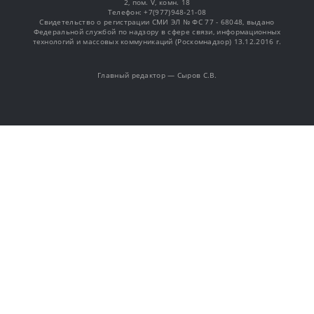
2, пом. V, комн. 18
Телефон: +7(977)948-21-08
Свидетельство о регистрации СМИ ЭЛ № ФС 77 - 68048, выдано
Федеральной службой по надзору в сфере связи, информационных
технологий и массовых коммуникаций (Роскомнадзор) 13.12.2016 г.
Главный редактор — Сыров С.В.