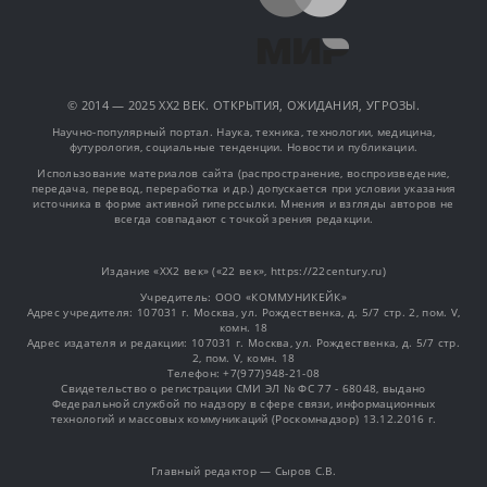
© 2014 — 2025 XX2 ВЕК. ОТКРЫТИЯ, ОЖИДАНИЯ, УГРОЗЫ.
Научно-популярный портал. Наука, техника, технологии, медицина,
футурология, социальные тенденции. Новости и публикации.
Использование материалов сайта (распространение, воспроизведение,
передача, перевод, переработка и др.) допускается при условии указания
источника в форме активной гиперссылки. Мнения и взгляды авторов не
всегда совпадают с точкой зрения редакции.
Издание «XX2 век» («22 век», https://22century.ru)
Учредитель: OOO «КОММУНИКЕЙК»
Адрес учредителя: 107031 г. Москва, ул. Рождественка, д. 5/7 стр. 2, пом. V,
комн. 18
Адрес издателя и редакции: 107031 г. Москва, ул. Рождественка, д. 5/7 стр.
2, пом. V, комн. 18
Телефон: +7(977)948-21-08
Свидетельство о регистрации СМИ ЭЛ № ФС 77 - 68048, выдано
Федеральной службой по надзору в сфере связи, информационных
технологий и массовых коммуникаций (Роскомнадзор) 13.12.2016 г.
Главный редактор — Сыров С.В.