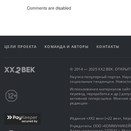
Comments are disabled
ЦЕЛИ ПРОЕКТА
КОМАНДА И АВТОРЫ
КОНТАКТЫ
© 2014 — 2025 XX2 ВЕК. ОТКР
Научно-популярный портал. Наука
социальные тенденции. Новости
Использование материалов сайта
перевод, переработка и др.) доп
активной гиперссылки. Мнения и
редакции.
Издание «XX2 век» («22 век», https
Учредитель: OOO «КОММУНИКЕЙ
Адрес учредителя: 107031 г. Москва