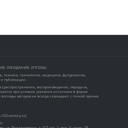
ЫТИЯ, ОЖИДАНИЯ, УГРОЗЫ.
, техника, технологии, медицина, футурология,
 и публикации.
 (распространение, воспроизведение, передача,
ускается при условии указания источника в форме
 взгляды авторов не всегда совпадают с точкой зрения
://22century.ru)
К»
, ул. Рождественка, д. 5/7 стр. 2, пом. V, комн. 18