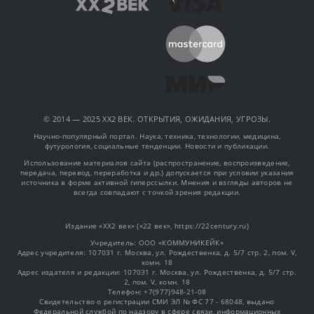
© 2014 — 2025 XX2 ВЕК. ОТКРЫТИЯ, ОЖИДАНИЯ, УГРОЗЫ.
Научно-популярный портал. Наука, техника, технологии, медицина,
футурология, социальные тенденции. Новости и публикации.
Использование материалов сайта (распространение, воспроизведение,
передача, перевод, переработка и др.) допускается при условии указания
источника в форме активной гиперссылки. Мнения и взгляды авторов не
всегда совпадают с точкой зрения редакции.
Издание «XX2 век» («22 век», https://22century.ru)
Учредитель: OOO «КОММУНИКЕЙК»
Адрес учредителя: 107031 г. Москва, ул. Рождественка, д. 5/7 стр. 2, пом. V,
комн. 18
Адрес издателя и редакции: 107031 г. Москва, ул. Рождественка, д. 5/7 стр.
2, пом. V, комн. 18
Телефон: +7(977)948-21-08
Свидетельство о регистрации СМИ ЭЛ № ФС 77 - 68048, выдано
Федеральной службой по надзору в сфере связи, информационных