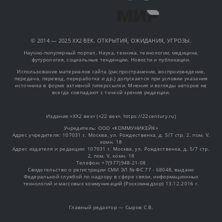
© 2014 — 2025 XX2 ВЕК. ОТКРЫТИЯ, ОЖИДАНИЯ, УГРОЗЫ.
Научно-популярный портал. Наука, техника, технологии, медицина,
футурология, социальные тенденции. Новости и публикации.
Использование материалов сайта (распространение, воспроизведение,
передача, перевод, переработка и др.) допускается при условии указания
источника в форме активной гиперссылки. Мнения и взгляды авторов не
всегда совпадают с точкой зрения редакции.
Издание «XX2 век» («22 век», https://22century.ru)
Учредитель: OOO «КОММУНИКЕЙК»
Адрес учредителя: 107031 г. Москва, ул. Рождественка, д. 5/7 стр. 2, пом. V,
комн. 18
Адрес издателя и редакции: 107031 г. Москва, ул. Рождественка, д. 5/7 стр.
2, пом. V, комн. 18
Телефон: +7(977)948-21-08
Свидетельство о регистрации СМИ ЭЛ № ФС 77 - 68048, выдано
Федеральной службой по надзору в сфере связи, информационных
технологий и массовых коммуникаций (Роскомнадзор) 13.12.2016 г.
Главный редактор — Сыров С.В.