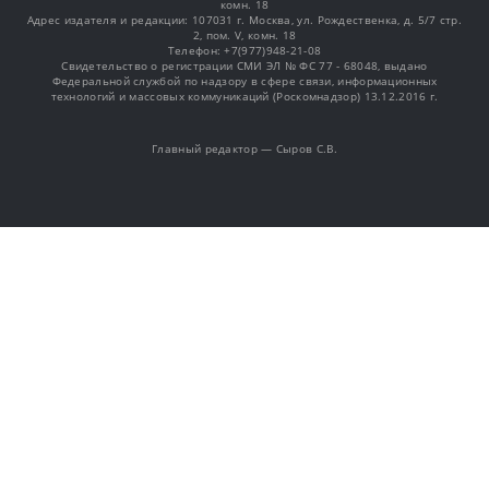
комн. 18
Адрес издателя и редакции: 107031 г. Москва, ул. Рождественка, д. 5/7 стр.
2, пом. V, комн. 18
Телефон: +7(977)948-21-08
Свидетельство о регистрации СМИ ЭЛ № ФС 77 - 68048, выдано
Федеральной службой по надзору в сфере связи, информационных
технологий и массовых коммуникаций (Роскомнадзор) 13.12.2016 г.
Главный редактор — Сыров С.В.