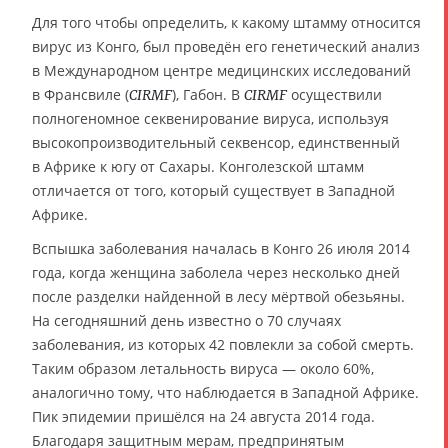
Для того чтобы определить, к какому штамму относится
вирус из Конго, был проведён его генетический анализ
в Международном центре медицинских исследований
в Франсвиле (
), Габон. В
осуществили
CIRMF
CIRMF
полногеномное секвенирование вируса, используя
высокопроизводительный секвенсор, единственный
в Африке к югу от Сахары. Конголезской штамм
отличается от того, который существует в Западной
Африке.
Вспышка заболевания началась в Конго 26 июля 2014
года, когда женщина заболела через несколько дней
после разделки найденной в лесу мёртвой обезьяны.
На сегодняшний день известно о 70 случаях
заболевания, из которых 42 повлекли за собой смерть.
Таким образом летальность вируса — около 60%,
аналогично тому, что наблюдается в Западной Африке.
Пик эпидемии пришёлся на 24 августа 2014 года.
Благодаря защитным мерам, предпринятым