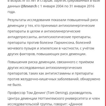
в возрасте 55 лет и старше, зарегистрированных в базе
данных
с 1 января 2004 по 31 января 2016
QResearch
года.
Результаты исследования показали повышенный риск
деменции у тех, кто принимал антихолинергические
препараты в целом и антихолинергические
антидепрессанты, антипсихотические препараты,
препараты против болезни Паркинсона, болезней
мочевого пузыря и эпилепсии в частности, с учётом
других факторов, повышающих риск деменции.
Повышения риска деменции, связанного с приёмом
других исследованных антихолинергических
препаратов, таких как антигистамины и препараты
против желудочно-кишечных заболеваний, обнаружено
не было.
Профессор Том Денинг (Tom Dening), руководитель
Центра деменции Ноттингемского университета и член
исследовательской группы, говорит: «Данное