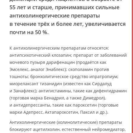
55 лет и старше, принимавших сильные
антихолинергические препараты
в течение трёх и более лет, увеличивается
почти на 50 %.
К антихолинергическим препаратам относятся:
антипсихотический клозапин; препарат от заболеваний
мочевого пузыря дарифенацин (продаётся как
Эмселекс, аналог Энаблекс); скополамин против
тошноты; бронхолитическое средство ипратропиум;
миорелаксант тизанидин (известен как Сирдалуд
и Занафлекс); антигистамины, такие как дифенгидрамин
(торговая марка Бенадрил, а также Димедрол),
и антидепрессанты, такие как пароксетин (торговые
марки Адепресс, Актапароксетин, Паксил и др.).
Антихолинергические (холинолитические) препараты
блокируют ацетилхолин, естественный нейромедиатор,