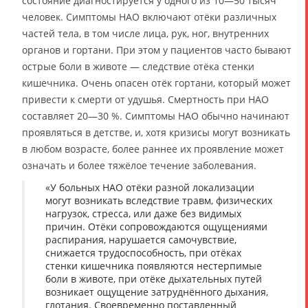
состояние диагностируется у одного из 10—50 тысяч
человек. Симптомы НАО включают отёки различных
частей тела, в том числе лица, рук, ног, внутренних
органов и гортани. При этом у пациентов часто бывают
острые боли в животе — следствие отёка стенки
кишечника. Очень опасен отёк гортани, который может
привести к смерти от удушья. Смертность при НАО
составляет 20—30 %. Симптомы НАО обычно начинают
проявляться в детстве, и, хотя кризисы могут возникать
в любом возрасте, более раннее их проявление может
означать и более тяжёлое течение заболевания.
«У больных НАО отёки разной локализации
могут возникать вследствие травм, физических
нагрузок, стресса, или даже без видимых
причин. Отёки сопровождаются ощущениями
распирания, нарушается самочувствие,
снижается трудоспособность, при отёках
стенки кишечника появляются нестерпимые
боли в животе, при отёке дыхательных путей
возникает ощущение затруднённого дыхания,
глотания. Своевременно поставленный