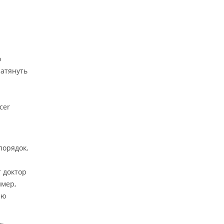
о
затянуть
cer
порядок,
 доктор
имер,
ию