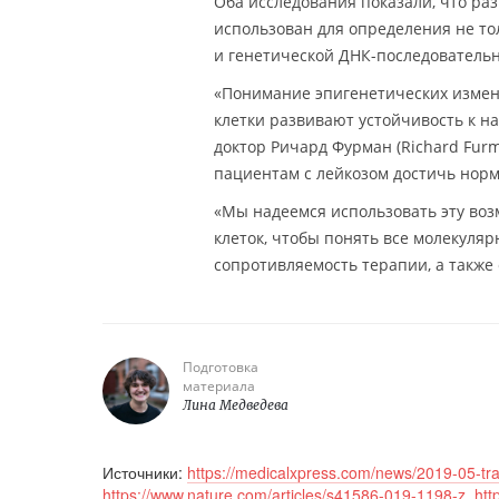
Оба исследования показали, что ра
использован для определения не т
и генетической ДНК-последовательно
«Понимание эпигенетических измене
клетки развивают устойчивость к н
доктор Ричард Фурман (Richard Furm
пациентам с лейкозом достичь нор
«Мы надеемся использовать эту во
клеток, чтобы понять все молекуля
сопротивляемость терапии, а также
Подготовка
материала
Лина Медведева
Источники:
https://medicalxpress.com/news/2019-05-trac
https://www.nature.com/articles/s41586-019-1198-z
,
htt