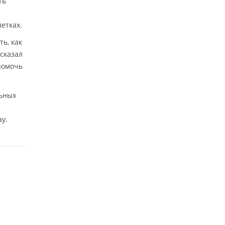
ть
етках.
ь, как
сказал
 помочь
льных
у.