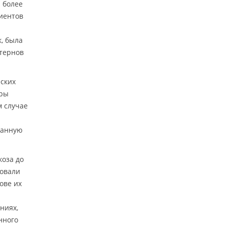
 более
иентов
к, была
ттернов
еских
оры
м случае
данную
коза до
ровали
ове их
ниях,
нного