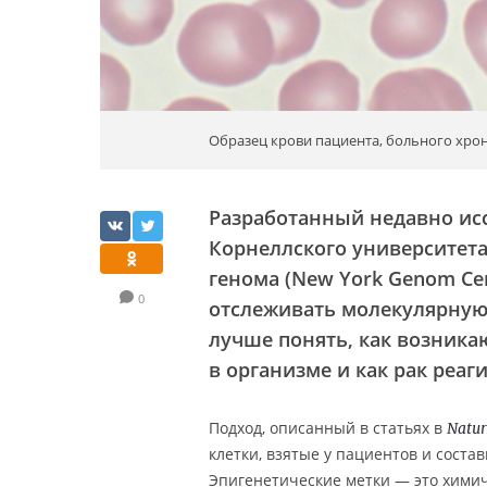
Образец крови пациента, больного хр
Разработанный недавно ис
Корнеллского университета 
генома (New York Genom Ce
0
отслеживать молекулярную
лучше понять, как возника
в организме и как рак реа
Подход, описанный в статьях в
Natur
клетки, взятые у пациентов и соста
Эпигенетические метки — это хим