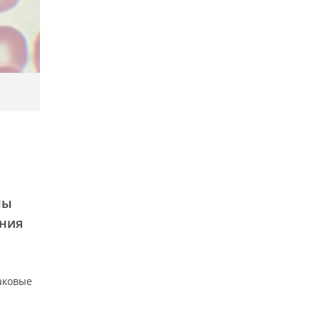
ны
ания
аковые