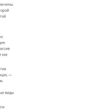
ключены.
торой
этой
ых
щее
ассив
и как
ития
зцах, —
м.
ные виды
еги