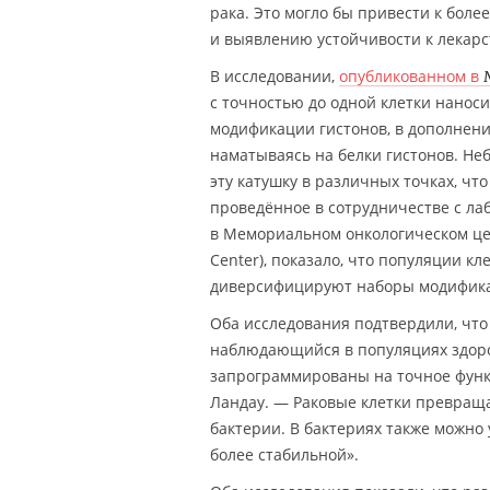
рака. Это могло бы привести к бол
и выявлению устойчивости к лекар
В исследовании,
опубликованном в
с точностью до одной клетки наноси
модификации гистонов, в дополнен
наматываясь на белки гистонов. Не
эту катушку в различных точках, чт
проведённое в сотрудничестве с ла
в Мемориальном онкологическом цен
Center), показало, что популяции к
диверсифицируют наборы модифика
Оба исследования подтвердили, что
наблюдающийся в популяциях здоро
запрограммированы на точное функ
Ландау. — Раковые клетки превраща
бактерии. В бактериях также мож
более стабильной».