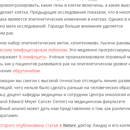
роконтролировать, какие гены в клетке включены, а какие вы
 делает клетка. Предыдущие исследования показали, что в неко
ка являются эпигенетические изменения в клетках. Однако в 
но мало исследований. Гораздо больше внимания уделяется
им рак.
ли набор эпигенетических меток, «эпигеномов», тысячи раков
еским лимфоцитарным лейкозом
. Это медленно прогрессирую
 поражает
B-лимфоциты
. Учёные проанализировали огромный м
, как у пациентов развивался рак на эпигенетическом уровне 
ечение
ибрутинибом
.
мации мы смогли с высокой точностью отследить линию разв
ляций, чего нельзя было сделать раньше на человеческих обра
dau), доцент кафедры медицины и сотрудник Центра онкологии и
and Edward Meyer Cancer Center) на медицинском факультете
бный анализ может дать нам представление о том, как различ
аратами».
оторого опубликована статья в
, доктор Ландау и его колл
Nature