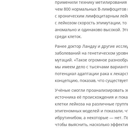
применили технику метилирования 
чем 800 нормальных B-лимфоцитов ш
с хроническим лимфоцитарным лейк
с лейкозом скорость эпимутации, то
аномально и одинаково высокой. Эт
среди клеток.
Ранее доктор Ландау и другие иссл
заболеваний на генетическом уровн
мутаций. «Такое огромное разнообра
мы имеем дело с тысячами варианто
потенциал адаптации рака к лекар
концепцию, показав, что существуе
Учёные смогли проанализировать э
источника её происхождения и пока
клетки лейкоза на различные групп
эпигеномных моделей и показали, ч
ибрутинибом, а некоторые — нет. П
чтобы выяснить, насколько эффект