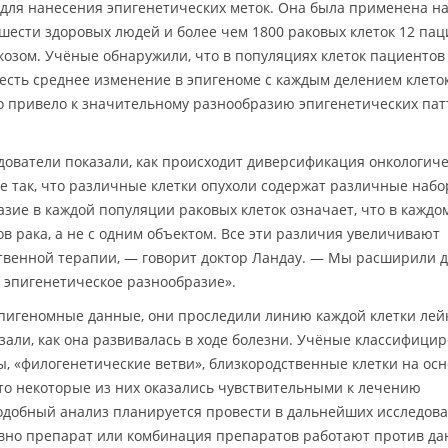
для нанесения эпигенетических меток. Она была применена на
ести здоровых людей и более чем 1800 раковых клеток 12 пац
озом. Учёные обнаружили, что в популяциях клеток пациентов
 есть среднее изменение в эпигеноме с каждым делением клето
о привело к значительному разнообразию эпигенетических па
едователи показали, как происходит диверсификация онкологич
е так, что различные клетки опухоли содержат различные наб
зие в каждой популяции раковых клеток означает, что в каждо
в рака, а не с одним объектом. Все эти различия увеличивают
ственной терапии, — говорит доктор Ландау. — Мы расширили 
т эпигенетическое разнообразие».
пигеномные данные, они проследили линию каждой клетки лей
зали, как она развивалась в ходе болезни. Учёные классифици
ы, «филогенетические ветви», близкородственные клетки на осн
то некоторые из них оказались чувствительными к лечению
одобный анализ планируется провести в дальнейших исследова
ивно препарат или комбинация препаратов работают против да