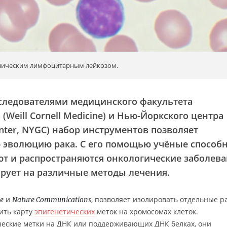
оническим лимфоцитарным лейкозом.
следователями медицинского факультета
(Weill Cornell Medicine) и Нью-Йоркского центра
nter, NYGC) набор инструментов позволяет
 эволюцию рака. С его помощью учёные способ
ют и распространяются онкологические заболев
гирует на различные методы лечения.
и
, позволяет изолировать отдельные р
e
Nature Communications
вить карту
эпигенетических
меток на хромосомах клеток.
ические метки на ДНК или поддерживающих
ДНК
белках, они