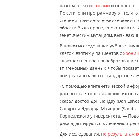
называются
гистонами
и помогают п
По сути, они программируют то, что
степени причиной возникновения ра
области было проведено относитель
генетическим мутациям, вызывающ
В новом исследовании учёные выяви
клеток, взятых у пациентов с
хронич
злокачественное новообразование
эпигеномных данных, чтобы показать
они реагировали на стандартное л
«С помощью эпигенетической инфор
раковых клеток и эволюцию их попу
сказал доктор Дэн Ландау (Dan Lan
Сандры и Эдварда Майеров (Sandra 
Корнеллского университета. — Подо
рака адаптируются к лечению преп
Для исследования,
по результатам к