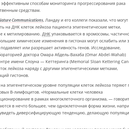
ее эффективным способам мониторинга прогрессирования рака
ственным средствам.
, Ландау и его коллеги показали, что могут
Nature Communications
ть на ДНК клеток лейкоза пациента эпигенетические метки,
ие к метилированию.
ДНК
упаковывается в хромосомы, частичн
большие химические изменения в гистонах могут ослабить или 
о подавляет или разрешает активность генов. Исследование,
бораторией доктора Омара Абдель-Вахаба (Omar Abdel-Wahab)
тре имени Слоуна — Кеттеринга (Memorial Sloan Kettering Can
леток лейкоза наряду с другими эпигенетическими метками,
ций гистонов.
 на эпигенетическом уровне популяции клеток лейкоза теряют 
вых B-лимфоцитов. «Нормальные клетки человека
ционирование в рамках многоклеточного организма, — говорит
ются в нечто большее, чем одноклеточная форма жизни, напр
но увидеть диверсифицирующую тенденцию, делающую популяц