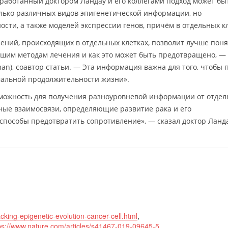
зработанный доктором Ландау и его коллегами подход может бы
олько различных видов эпигенетической информации, но
сти, а также моделей экспрессии генов, причём в отдельных кл
ний, происходящих в отдельных клетках, позволит лучше понят
ашим методам лечения и как это может быть предотвращено, — 
an), соавтор статьи. — Эта информация важна для того, чтобы
мальной продолжительности жизни».
зможность для получения разноуровневой информации от отде
рные взаимосвязи, определяющие развитие рака и его
 способы предотвратить сопротивление», — сказал доктор Ланда
king-epigenetic-evolution-cancer-cell.html
,
ps://www.nature.com/articles/s41467-019-09645-5