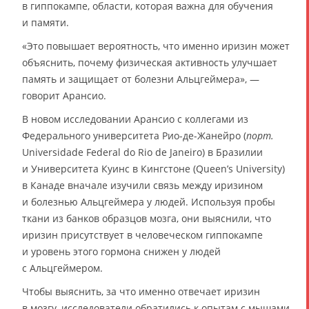
в гиппокампе, области, которая важна для обучения
и памяти.
«Это повышает вероятность, что именно иризин может
объяснить, почему физическая активность улучшает
память и защищает от болезни Альцгеймера», —
говорит Арансио.
В новом исследовании Арансио с коллегами из
Федерального университета Рио-де-Жанейро (
порт.
Universidade Federal do Rio de Janeiro) в Бразилии
и Университета Куинс в Кингстоне (Queen’s University)
в Канаде вначале изучили связь между иризином
и болезнью Альцгеймера у людей. Используя пробы
ткани из банков образцов мозга, они выяснили, что
иризин присутствует в человеческом гиппокампе
и уровень этого гормона снижен у людей
с Альцгеймером.
Чтобы выяснить, за что именно отвечает иризин
в мозгу, исследователи обратились к опытам с мышами.