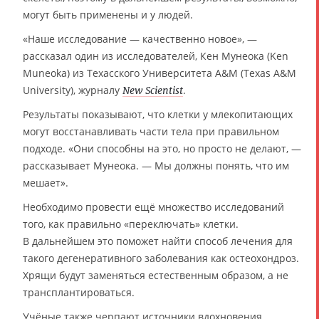
могут быть применены и у людей.
«Наше исследование — качественно новое», —
рассказал один из исследователей, Кен Мунеока (Ken
Muneoka) из Техасского Университета A&M (Texas A&M
University), журналу
.
New Scientist
Результаты показывают, что клетки у млекопитающих
могут восстанавливать части тела при правильном
подходе. «Они способны на это, но просто не делают, —
рассказывает Мунеока. — Мы должны понять, что им
мешает».
Необходимо провести ещё множество исследований
того, как правильно «переключать» клетки.
В дальнейшем это поможет найти способ лечения для
такого дегенеративного заболевания как остеохондроз.
Хрящи будут заменяться естественным образом, а не
трансплантироваться.
Учёные также черпают источники вдохновения