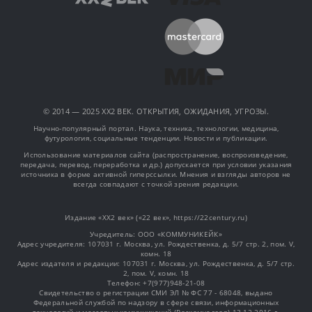
© 2014 — 2025 XX2 ВЕК. ОТКРЫТИЯ, ОЖИДАНИЯ, УГРОЗЫ.
Научно-популярный портал. Наука, техника, технологии, медицина,
футурология, социальные тенденции. Новости и публикации.
Использование материалов сайта (распространение, воспроизведение,
передача, перевод, переработка и др.) допускается при условии указания
источника в форме активной гиперссылки. Мнения и взгляды авторов не
всегда совпадают с точкой зрения редакции.
Издание «XX2 век» («22 век», https://22century.ru)
Учредитель: OOO «КОММУНИКЕЙК»
Адрес учредителя: 107031 г. Москва, ул. Рождественка, д. 5/7 стр. 2, пом. V,
комн. 18
Адрес издателя и редакции: 107031 г. Москва, ул. Рождественка, д. 5/7 стр.
2, пом. V, комн. 18
Телефон: +7(977)948-21-08
Свидетельство о регистрации СМИ ЭЛ № ФС 77 - 68048, выдано
Федеральной службой по надзору в сфере связи, информационных