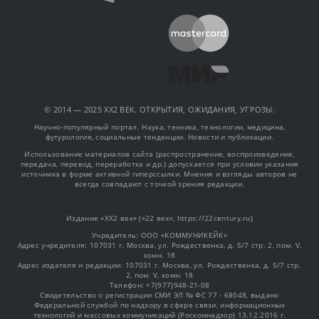
© 2014 — 2025 XX2 ВЕК. ОТКРЫТИЯ, ОЖИДАНИЯ, УГРОЗЫ.
Научно-популярный портал. Наука, техника, технологии, медицина,
футурология, социальные тенденции. Новости и публикации.
Использование материалов сайта (распространение, воспроизведение,
передача, перевод, переработка и др.) допускается при условии указания
источника в форме активной гиперссылки. Мнения и взгляды авторов не
всегда совпадают с точкой зрения редакции.
Издание «XX2 век» («22 век», https://22century.ru)
Учредитель: OOO «КОММУНИКЕЙК»
Адрес учредителя: 107031 г. Москва, ул. Рождественка, д. 5/7 стр. 2, пом. V,
комн. 18
Адрес издателя и редакции: 107031 г. Москва, ул. Рождественка, д. 5/7 стр.
2, пом. V, комн. 18
Телефон: +7(977)948-21-08
Свидетельство о регистрации СМИ ЭЛ № ФС 77 - 68048, выдано
Федеральной службой по надзору в сфере связи, информационных
технологий и массовых коммуникаций (Роскомнадзор) 13.12.2016 г.