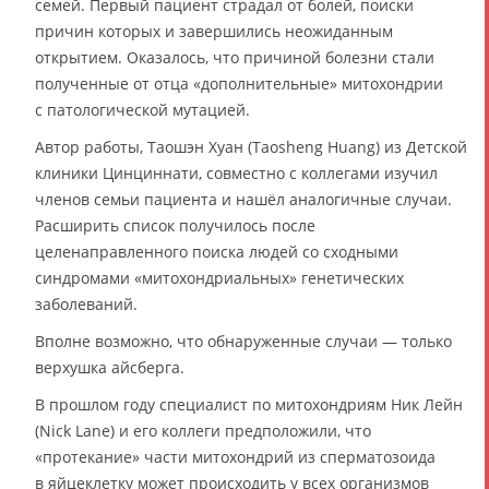
семей. Первый пациент страдал от болей, поиски
причин которых и завершились неожиданным
открытием. Оказалось, что причиной болезни стали
полученные от отца «дополнительные» митохондрии
с патологической мутацией.
Автор работы, Таошэн Хуан (Taosheng Huang) из Детской
клиники Цинциннати, совместно с коллегами изучил
членов семьи пациента и нашёл аналогичные случаи.
Расширить список получилось после
целенаправленного поиска людей со сходными
синдромами «митохондриальных» генетических
заболеваний.
Вполне возможно, что обнаруженные случаи — только
верхушка айсберга.
В прошлом году специалист по митохондриям Ник Лейн
(Nick Lane) и его коллеги предположили, что
«протекание» части митохондрий из сперматозоида
в яйцеклетку может происходить у всех организмов