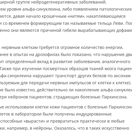
бширной группе нейродегенеративных заболеваний,
м уровня альфа-синуклеина, либо появлением патологических
няются, давая начало крошечным «нитям», накапливающимся
 и со временем формирующим так называемые тельца Леви. По
именно они являются причиной гибели вырабатывающих дофам
нервным клеткам требуется огромное количество энергии,
нее в опытах на дрозофилах было показано, что нарушение д
т определённый вклад в развитие заболевания, аналогичного
Также при изучении посмертных образцов тканей мозга пацие
ьфа-синуклеина нарушают транспорт других белков по аксонам
льзуемым для передачи нервных импульсов от клетки к клетке)
не было известно, действительно ли накопление альфа-синукле
утри нейронов пациентов, страдающих болезнью Паркинсона.
ые использовали клетки кожи пациентов с болезнью Паркинсон
клеток в лаборатории были получены индуцированные
 способные «вырасти» и превратиться практически в любые
и, например, в нейроны. Оказалось, что в таких искусственно