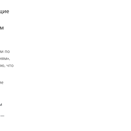
щие
ом
ми по
иям»,
ию, что
ие
м
 —