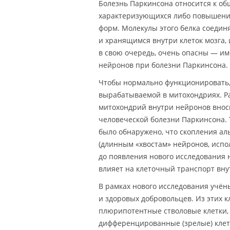
Болезнь Паркинсона относится к о
характеризующихся либо повышение
форм. Молекулы этого белка соеди
и хранящимся внутри клеток мозга,
в свою очередь, очень опасны — 
нейронов при болезни Паркинсона.
Чтобы нормально функционировать, 
вырабатываемой в митохондриях. Ра
митохондрий внутри нейронов вноси
человеческой болезни Паркинсона. 
было обнаружено, что скопления ал
(длинным «хвостам» нейронов, испо
до появления нового исследования 
влияет на клеточный транспорт вн
В рамках нового исследования учён
и здоровых добровольцев. Из этих 
плюрипотентные стволовые клетки,
дифференцированные (зрелые) клетк