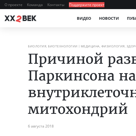
О проекте
Команда
Контакты
Поддержите проект
ВИДЕО
НОВОСТИ
ПУБ
БИОЛОГИЯ, БИОТЕХНОЛОГИИ
МЕДИЦИНА, ФИЗИОЛОГИЯ, ЗДОР
Причиной раз
Паркинсона н
внутриклеточн
митохондрий
6 августа 2018