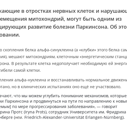
кающие в отростках нервных клеток и нарушаю
ремещения митохондрий, могут быть одним из
цирующих развитие болезни Паркинсона. Об эт
овании.
о скопления белка альфа-синуклеина (а «клубки» этого белка са
ния), мешают митохондриям, клеточным «энергетическим станц
рона. В результате клетка недополучает необходимую ей энерг
гибели самой клетки.
опления альфа-нуклеина и восстанавливать нормальное движен
тано, но в клинических испытаниях оно ещё не участвовало.
ачают, что мы можем углубить понимание механизмов, которые
зни Паркинсона и продвинуться на пути по направлению к новы
уемым] по мере прогрессирования заболевания», — говорит
ина Протс (Iryna Prots), сотрудник Университета им. Фридриха
берге (
нем.
Friedrich-Alexander-Universität Erlangen-Nürnberg).