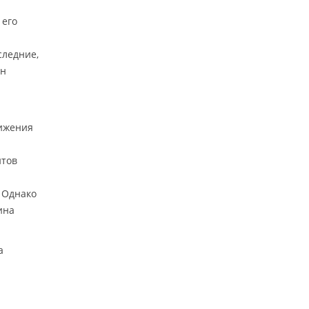
 его
следние,
ин
вижения
нтов
. Однако
ина
а