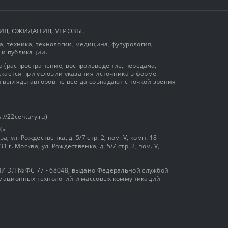
ЫТИЯ, ОЖИДАНИЯ, УГРОЗЫ.
, техника, технологии, медицина, футурология,
 и публикации.
 (распространение, воспроизведение, передача,
ускается при условии указания источника в форме
 взгляды авторов не всегда совпадают с точкой зрения
://22century.ru)
К»
, ул. Рождественка, д. 5/7 стр. 2, пом. V, комн. 18
г. Москва, ул. Рождественка, д. 5/7 стр. 2, пом. V,
И ЭЛ № ФС 77 - 68048, выдано Федеральной службой
ормационных технологий и массовых коммуникаций