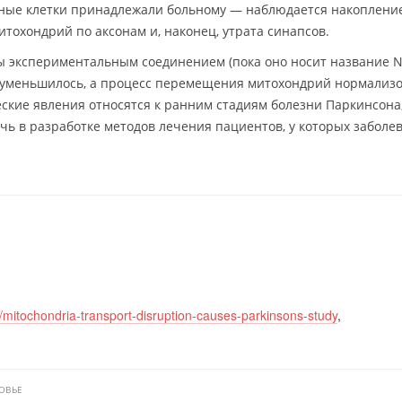
ные клетки принадлежали больному — наблюдается накопление
тохондрий по аксонам и, наконец, утрата синапсов.
ы экспериментальным соединением (пока оно носит название N
а уменьшилось, а процесс перемещения митохондрий нормализо
ские явления относятся к ранним стадиям болезни Паркинсона
чь в разработке методов лечения пациентов, у которых заболе
mitochondria-transport-disruption-causes-parkinsons-study
,
ОВЬЕ