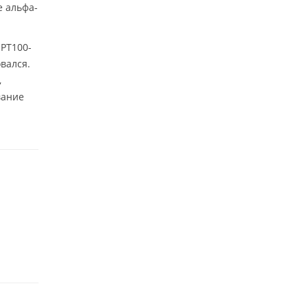
 альфа-
PT100-
вался.
,
вание