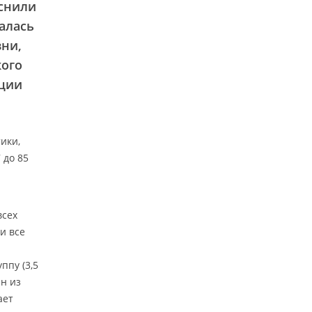
яснили
алась
ни,
кого
кции
ики,
 до 85
всех
и все
ппу (3,5
н из
ает