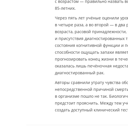
с возрастом — правильно назвать вс
85-летних.
Через пять лет учёные оценили уров
в четыре раза, а во второй — в два
возраста, расовой принадлежности,
и присутствия диагностированных т
состояния когнитивной функции и п
способности ощущать запахи являе
прогнозировать конец жизни в теч
оказалась лишь печёночная недоста
диагностированный рак.
Авторы сравнили утрату чувства об
непосредственной причиной смерти,
в организме пошло не так. Биологи
предстоит прояснить. Между тем у
создать доступный клинический тес