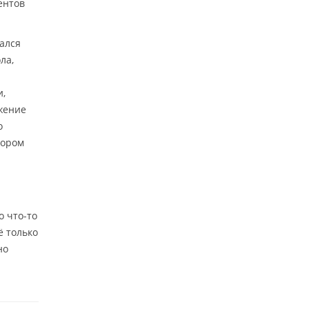
ентов
зался
ла,
и,
ижение
о
тором
о что-то
ё только
но