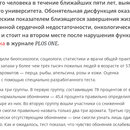
го человека в течение ближайших пяти лет, вы
го университета. Обонятельная дисфункция оказ
ским показателем близящегося завершения жиз
нной сердечной недостаточности, онкологичес
 и стоит на втором месте после нарушения фун
на
в журнале
.
PLOS ONE
дили биопсихологи, социологи, статистики и врачи общей практ
запахи у более чем трёх тысяч пожилых людей в возрасте от 57
 ароматов — перца, рыбы, апельсина, розы и кожи. Оценка
 с помощью специально разработанного теста.
а три группы. В первую группу, составившую 78 процентов от 
 нормальным обонянием — 45,4 процента правильно определил
ыре из них. Во вторую группу вошли участники со сниженной
 смогли правильно назвать только два-три аромата. Третью гру
чески отсутствующим обонянием — они смогли узнать лишь оди
. Как и ожидалось, тест показал, что чувство обоняния ослабев