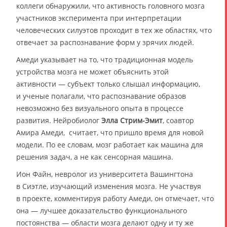
коллеги обнаружили, что активность головного мозга
участников эксперимента при интерпретации
человеческих силуэтов проходит в тех же областях, что
отвечает за распознавание форм у зрячих людей.
Амеди указывает на то, что традиционная модель
устройства мозга не может объяснить этой
активности — субъект только слышал информацию,
и ученые полагали, что распознавание образов
невозможно без визуального опыта в процессе
развития. Нейробиолог
Элла Стрим-Эмит
, соавтор
Амира Амеди, считает, что пришло время для новой
модели. По ее словам, мозг работает как машина для
решения задач, а не как сенсорная машина.
Ион Файн, невролог из университета Вашингтона
в Сиэтле, изучающий изменения мозга. Не участвуя
в проекте, комментируя работу Амеди, он отмечает, что
она — лучшее доказательство функционального
постоянства — области мозга делают одну и ту же